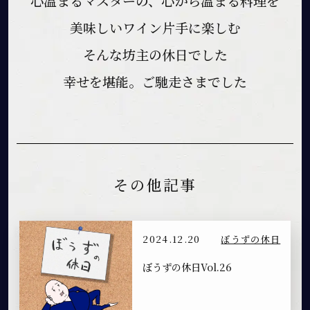
心温まるマスターの、心から温まる料理を
美味しいワイン片手に楽しむ
そんな坊主の休日でした
幸せを堪能。ご馳走さまでした
その他記事
2024.12.20
ぼうずの休日
ぼうずの休日Vol.26