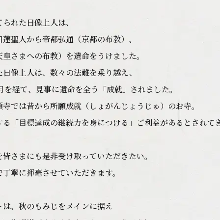
てられた日像上人は、
日蓮聖人から帝都弘通（京都の布教）、
天皇さまへの布教）を遺命をうけました。
た日像上人は、数々の法難を乗り越え、
歳月を経て、見事に遺命を全う「成就」されました。
顕寺では昔から所願成就（しょがんじょうじゅ）のお寺。
する「目標達成の継続力を身につける」ご利益があるとされて
を皆さまにも是非受け取っていただきたい。
で丁寧に揮毫させていただきます。
トは、秋のもみじをメインに据え