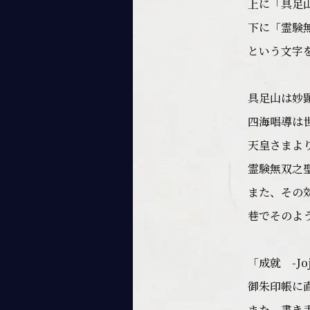
上に「具足
下に「霊験
という文字
具足山は妙
四海唱導は
天皇さまよ
霊験無双之
また、その
巷でそのよ
「成就 -J
御朱印帳に
また、書き