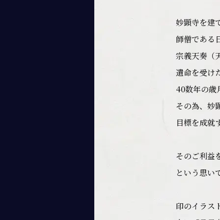
妙顕寺を建
師僧である
宗義天奏（
遺命を受け
40数年の
その為、妙
目標を成就
そのご利益
という思い
印のイラス