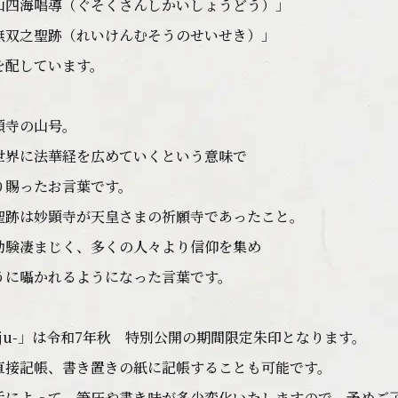
山四海唱導（ぐそくさんしかいしょうどう）」
無双之聖跡（れいけんむそうのせいせき）」
を配しています。
顕寺の山号。
世界に法華経を広めていくという意味で
り賜ったお言葉です。
聖跡は妙顕寺が天皇さまの祈願寺であったこと。
効験凄まじく、多くの人々より信仰を集め
うに囁かれるようになった言葉です。
oju-」は令和7年秋 特別公開の期間限定朱印となります。
直接記帳、書き置きの紙に記帳することも可能です。
手によって、筆圧や書き味が多少変化いたしますので、予めご