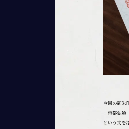
今回の御朱
「帝都弘通
という文を